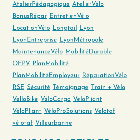
AtelierPédagogique
AtelierVélo
BonusRépar
EntretienVélo
LocationVélo
Longtail
Lyon
LyonEntreprise
LyonMétropole
MaintenanceVélo
MobilitéDurable
OEPV
PlanMobilité
PlanMobilitéEmployeur
RéparationVélo
RSE
Sécurité
Témoignage
Train + Vélo
VelloBike
VéloCargo
VeloPliant
VéloPliant
VéloProSolutions
Velotaf
vélotaf
Villeurbanne