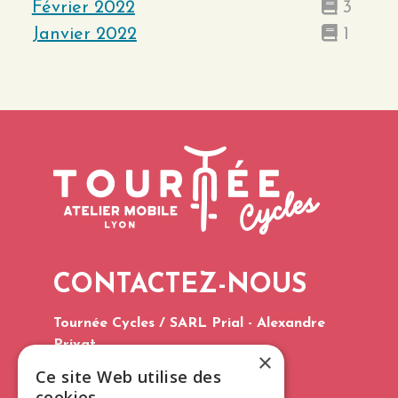
Février 2022
3
Janvier 2022
1
CONTACTEZ-NOUS
Tournée Cycles / SARL Prial - Alexandre
Privat
×
Tél. : 06 75 60 96 03
Ce site Web utilise des
E-mail :
contact@tourneecycles.fr
cookies