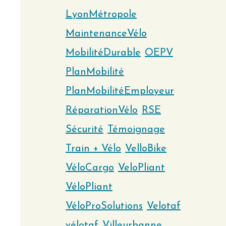
LyonMétropole
MaintenanceVélo
MobilitéDurable
OEPV
PlanMobilité
PlanMobilitéEmployeur
RéparationVélo
RSE
Sécurité
Témoignage
Train + Vélo
VelloBike
VéloCargo
VeloPliant
VéloPliant
VéloProSolutions
Velotaf
vélotaf
Villeurbanne