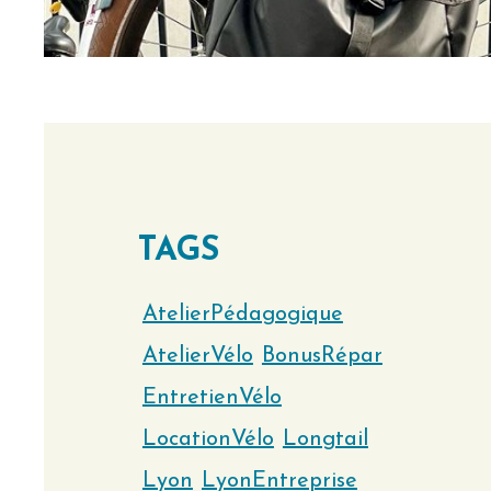
TAGS
AtelierPédagogique
AtelierVélo
BonusRépar
EntretienVélo
LocationVélo
Longtail
Lyon
LyonEntreprise