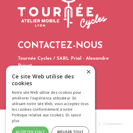
CONTACTEZ-NOUS
Tournée Cycles / SARL Prial - Alexandre
Privat
×
Tél. : 06 75 60 96 03
Ce site Web utilise des
E-mail :
contact@tourneecycles.fr
cookies
CGV 2026
Notre site Web utilise des cookies pour
améliorer l'expérience utilisateur. En
utilisant notre site Web, vous acceptez tous
les cookies conformément à notre
Politique relative aux cookies.
En savoir
plus
Tournée Cycles © 2026
|
Mentions Légales
|
Connexion
ACCEPTER TOUT
REFUSER TOUT