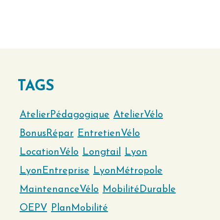
TAGS
AtelierPédagogique
AtelierVélo
BonusRépar
EntretienVélo
LocationVélo
Longtail
Lyon
LyonEntreprise
LyonMétropole
MaintenanceVélo
MobilitéDurable
OEPV
PlanMobilité