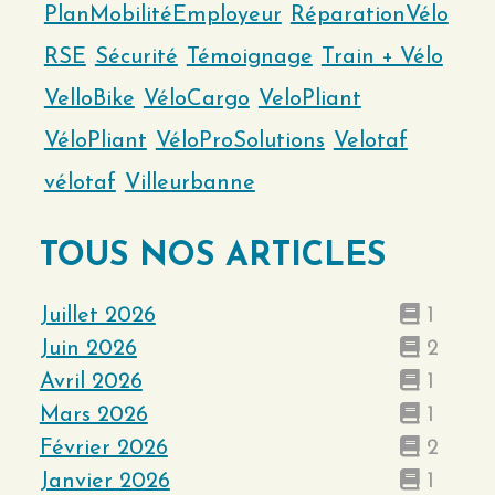
PlanMobilitéEmployeur
RéparationVélo
RSE
Sécurité
Témoignage
Train + Vélo
VelloBike
VéloCargo
VeloPliant
VéloPliant
VéloProSolutions
Velotaf
vélotaf
Villeurbanne
TOUS NOS ARTICLES
Juillet 2026
1
Juin 2026
2
Avril 2026
1
Mars 2026
1
Février 2026
2
Janvier 2026
1