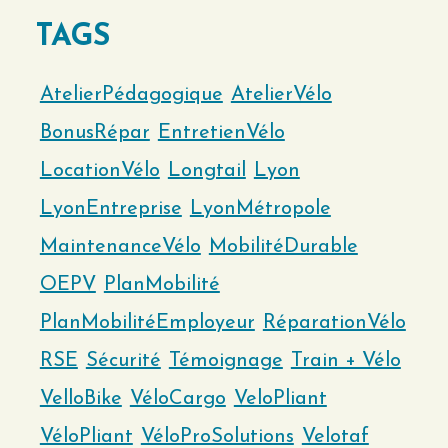
TAGS
AtelierPédagogique
AtelierVélo
BonusRépar
EntretienVélo
LocationVélo
Longtail
Lyon
LyonEntreprise
LyonMétropole
MaintenanceVélo
MobilitéDurable
OEPV
PlanMobilité
PlanMobilitéEmployeur
RéparationVélo
RSE
Sécurité
Témoignage
Train + Vélo
VelloBike
VéloCargo
VeloPliant
VéloPliant
VéloProSolutions
Velotaf