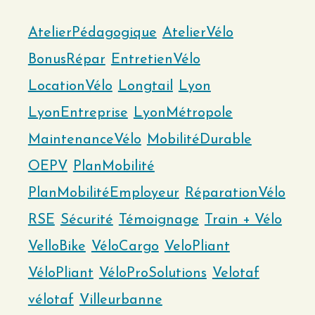
AtelierPédagogique
AtelierVélo
BonusRépar
EntretienVélo
LocationVélo
Longtail
Lyon
LyonEntreprise
LyonMétropole
MaintenanceVélo
MobilitéDurable
OEPV
PlanMobilité
PlanMobilitéEmployeur
RéparationVélo
RSE
Sécurité
Témoignage
Train + Vélo
VelloBike
VéloCargo
VeloPliant
VéloPliant
VéloProSolutions
Velotaf
vélotaf
Villeurbanne