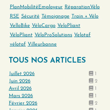
PlanMobilitéEmployeur
RéparationVélo
RSE
Sécurité
Témoignage
Train + Vélo
VelloBike
VéloCargo
VeloPliant
VéloPliant
VéloProSolutions
Velotaf
vélotaf
Villeurbanne
TOUS NOS ARTICLES
Juillet 2026
1
Juin 2026
2
Avril 2026
1
Mars 2026
1
Février 2026
2