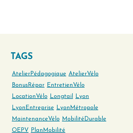
TAGS
AtelierPédagogique
AtelierVélo
BonusRépar
EntretienVélo
LocationVélo
Longtail
Lyon
LyonEntreprise
LyonMétropole
MaintenanceVélo
MobilitéDurable
OEPV
PlanMobilité