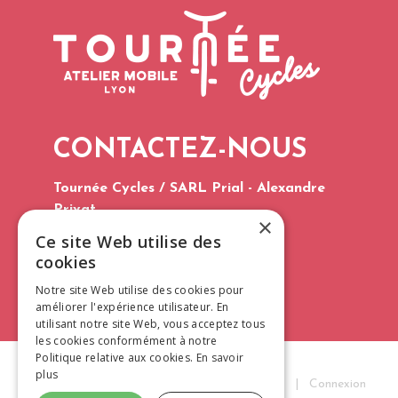
CONTACTEZ-NOUS
Tournée Cycles / SARL Prial - Alexandre
Privat
×
Tél. : 06 75 60 96 03
Ce site Web utilise des
E-mail :
contact@tourneecycles.fr
cookies
CGV 2026
Notre site Web utilise des cookies pour
améliorer l'expérience utilisateur. En
utilisant notre site Web, vous acceptez tous
les cookies conformément à notre
Politique relative aux cookies.
En savoir
plus
Tournée Cycles © 2026
|
Mentions Légales
|
Connexion