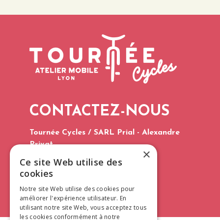
CONTACTEZ-NOUS
Tournée Cycles / SARL Prial - Alexandre
Privat
×
Tél. : 06 75 60 96 03
Ce site Web utilise des
E-mail :
contact@tourneecycles.fr
cookies
CGV 2026
Notre site Web utilise des cookies pour
améliorer l'expérience utilisateur. En
utilisant notre site Web, vous acceptez tous
les cookies conformément à notre