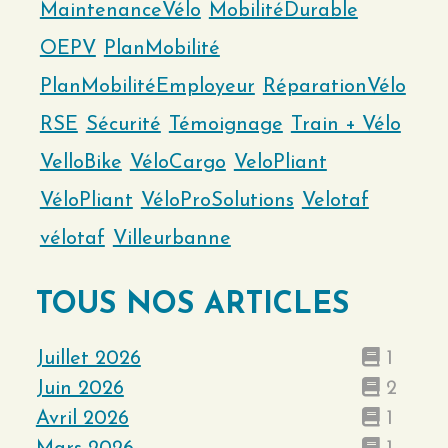
MaintenanceVélo
MobilitéDurable
OEPV
PlanMobilité
PlanMobilitéEmployeur
RéparationVélo
RSE
Sécurité
Témoignage
Train + Vélo
VelloBike
VéloCargo
VeloPliant
VéloPliant
VéloProSolutions
Velotaf
vélotaf
Villeurbanne
TOUS NOS ARTICLES
Juillet 2026
1
Juin 2026
2
Avril 2026
1