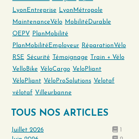
LyonEntreprise
LyonMétropole
MaintenanceVélo
MobilitéDurable
OEPV
PlanMobilité
PlanMobilitéEmployeur
RéparationVélo
RSE
Sécurité
Témoignage
Train + Vélo
VelloBike
VéloCargo
VeloPliant
VéloPliant
VéloProSolutions
Velotaf
vélotaf
Villeurbanne
TOUS NOS ARTICLES
Juillet 2026
1