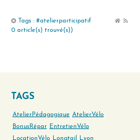
Tags : #atelierparticipatif
0 article(s) trouvé(s))
TAGS
AtelierPédagogique
AtelierVélo
BonusRépar
EntretienVélo
LocationVélo
Longtail
Lyon