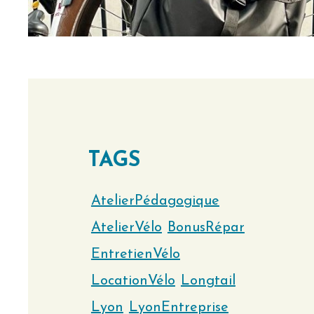
TAGS
AtelierPédagogique
AtelierVélo
BonusRépar
EntretienVélo
LocationVélo
Longtail
Lyon
LyonEntreprise