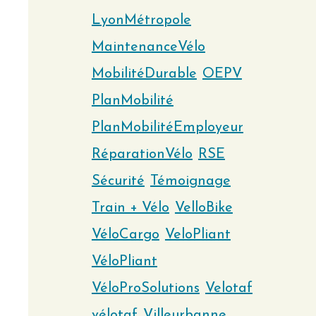
LyonMétropole
MaintenanceVélo
MobilitéDurable
OEPV
PlanMobilité
PlanMobilitéEmployeur
RéparationVélo
RSE
Sécurité
Témoignage
Train + Vélo
VelloBike
VéloCargo
VeloPliant
VéloPliant
VéloProSolutions
Velotaf
vélotaf
Villeurbanne