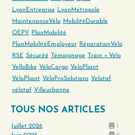
LyonEntreprise
LyonMétropole
MaintenanceVélo
MobilitéDurable
OEPV
PlanMobilité
PlanMobilitéEmployeur
RéparationVélo
RSE
Sécurité
Témoignage
Train + Vélo
VelloBike
VéloCargo
VeloPliant
VéloPliant
VéloProSolutions
Velotaf
vélotaf
Villeurbanne
TOUS NOS ARTICLES
Juillet 2026
1