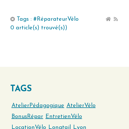
Tags : #RéparateurVélo
0 article(s) trouvé(s))
TAGS
AtelierPédagogique
AtelierVélo
BonusRépar
EntretienVélo
LocationVélo
Longtail
Lyon