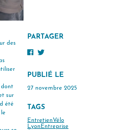
PARTAGER
ur des
as
iliser
PUBLIÉ LE
 dont
27 novembre 2025
et sur
rd été
TAGS
 le
EntretienVélo
LyonEntreprise