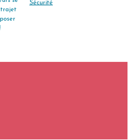
eurs se
Sécurité
trajet
oposer
!