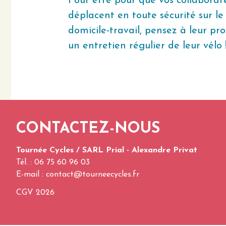
Pour être pour que vos collaborat
déplacent en toute sécurité sur le 
domicile-travail, pensez à leur pr
un entretien régulier de leur vélo 
CONTACTEZ-NOUS
Tournée Cycles / SARL Prial - Alexandre Privat
Tél. : 06 75 60 96 03
E-mail :
contact@tourneecycles.fr
CGV 2026