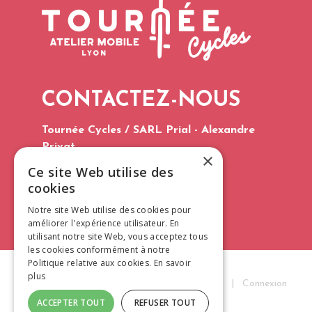
CONTACTEZ-NOUS
Tournée Cycles / SARL Prial - Alexandre
Privat
×
Tél. : 06 75 60 96 03
Ce site Web utilise des
E-mail :
contact@tourneecycles.fr
cookies
CGV 2026
Notre site Web utilise des cookies pour
améliorer l'expérience utilisateur. En
utilisant notre site Web, vous acceptez tous
les cookies conformément à notre
Politique relative aux cookies.
En savoir
plus
Tournée Cycles © 2026
|
Mentions Légales
|
Connexion
ACCEPTER TOUT
REFUSER TOUT