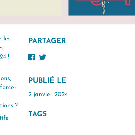
 les
PARTAGER
es
24 !
ions,
PUBLIÉ LE
nforcer
2 janvier 2024
tions ?
TAGS
tifs