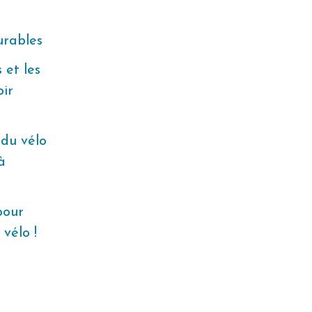
durables
 et les
oir
 du vélo
à
pour
vélo !