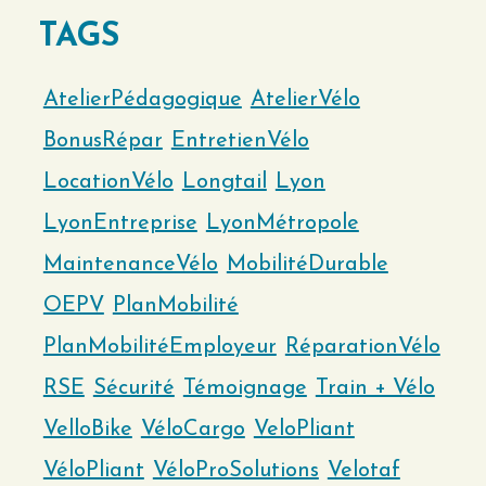
TAGS
AtelierPédagogique
AtelierVélo
BonusRépar
EntretienVélo
LocationVélo
Longtail
Lyon
LyonEntreprise
LyonMétropole
MaintenanceVélo
MobilitéDurable
OEPV
PlanMobilité
PlanMobilitéEmployeur
RéparationVélo
RSE
Sécurité
Témoignage
Train + Vélo
VelloBike
VéloCargo
VeloPliant
VéloPliant
VéloProSolutions
Velotaf