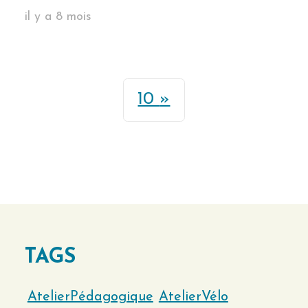
il y a 8 mois
10
TAGS
AtelierPédagogique
AtelierVélo