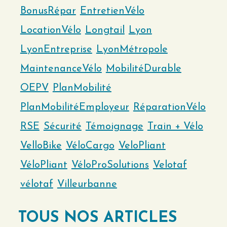
BonusRépar
EntretienVélo
LocationVélo
Longtail
Lyon
LyonEntreprise
LyonMétropole
MaintenanceVélo
MobilitéDurable
OEPV
PlanMobilité
PlanMobilitéEmployeur
RéparationVélo
RSE
Sécurité
Témoignage
Train + Vélo
VelloBike
VéloCargo
VeloPliant
VéloPliant
VéloProSolutions
Velotaf
vélotaf
Villeurbanne
TOUS NOS ARTICLES