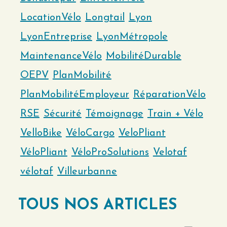
LocationVélo
Longtail
Lyon
LyonEntreprise
LyonMétropole
MaintenanceVélo
MobilitéDurable
OEPV
PlanMobilité
PlanMobilitéEmployeur
RéparationVélo
RSE
Sécurité
Témoignage
Train + Vélo
VelloBike
VéloCargo
VeloPliant
VéloPliant
VéloProSolutions
Velotaf
vélotaf
Villeurbanne
TOUS NOS ARTICLES