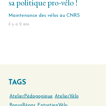
sa politique pro-vélo !
Maintenance des vélos au CNRS
il y a 2 ans
TAGS
AtelierPédagogique
AtelierVélo
BonusRépar
EntretienVélo