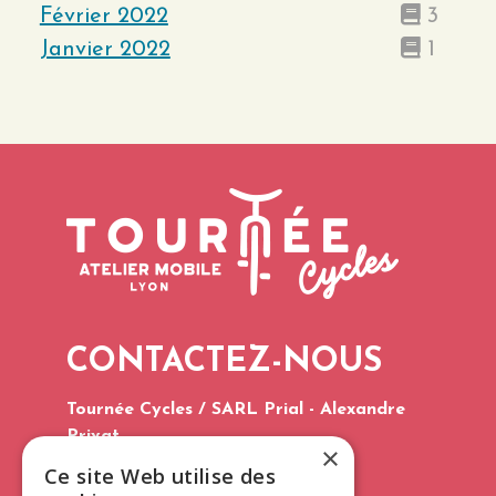
Février 2022
3
Janvier 2022
1
CONTACTEZ-NOUS
Tournée Cycles / SARL Prial - Alexandre
Privat
×
Tél. : 06 75 60 96 03
Ce site Web utilise des
E-mail :
contact@tourneecycles.fr